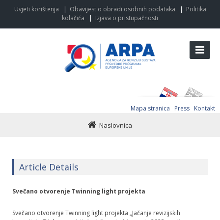
Uvjeti korištenja
|
Obavijest o obradi osobnih podataka
|
Politika
kolačića
|
Izjava o pristupačnosti
Mapa stranica
Press
Kontakt
Naslovnica
Article Details
Svečano otvorenje Twinning light projekta
Svečano otvorenje Twinning light projekta „Jačanje revizijskih