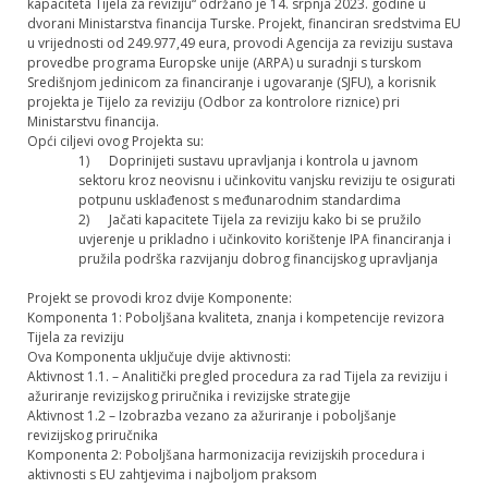
kapaciteta Tijela za reviziju“ održano je 14. srpnja 2023. godine u
dvorani Ministarstva financija Turske. Projekt, financiran sredstvima EU
u vrijednosti od 249.977,49 eura, provodi Agencija za reviziju sustava
provedbe programa Europske unije (ARPA) u suradnji s turskom
Središnjom jedinicom za financiranje i ugovaranje (SJFU), a korisnik
projekta je Tijelo za reviziju (Odbor za kontrolore riznice) pri
Ministarstvu financija.
Opći ciljevi ovog Projekta su:
1) Doprinijeti sustavu upravljanja i kontrola u javnom
sektoru kroz neovisnu i učinkovitu vanjsku reviziju te osigurati
potpunu usklađenost s međunarodnim standardima
2) Jačati kapacitete Tijela za reviziju kako bi se pružilo
uvjerenje u prikladno i učinkovito korištenje IPA financiranja i
pružila podrška razvijanju dobrog financijskog upravljanja
Projekt se provodi kroz dvije Komponente:
Komponenta 1: Poboljšana kvaliteta, znanja i kompetencije revizora
Tijela za reviziju
Ova Komponenta uključuje dvije aktivnosti:
Aktivnost 1.1. – Analitički pregled procedura za rad Tijela za reviziju i
ažuriranje revizijskog priručnika i revizijske strategije
Aktivnost 1.2 – Izobrazba vezano za ažuriranje i poboljšanje
revizijskog priručnika
Komponenta 2: Poboljšana harmonizacija revizijskih procedura i
aktivnosti s EU zahtjevima i najboljom praksom