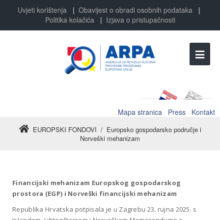
Uvjeti korištenja
|
Obavijest o obradi osobnih podataka
|
Politika kolačića
|
Izjava o pristupačnosti
Mapa stranica
Press
Kontakt
EUROPSKI FONDOVI
/
Europsko gospodarsko područje i
Norveški mehanizam
Financijski mehanizam Europskog gospodarskog
prostora (EGP) i Norveški financijski mehanizam
Republika Hrvatska potpisala je u Zagrebu 23. rujna 2025. s