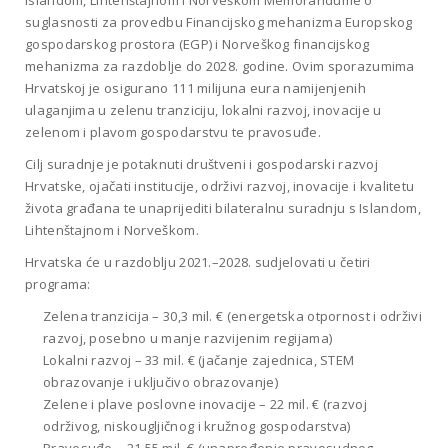
Islandom, Lihtenštajnom i Norveškom Memorandume o
suglasnosti za provedbu Financijskog mehanizma Europskog
gospodarskog prostora (EGP) i Norveškog financijskog
mehanizma za razdoblje do 2028. godine. Ovim sporazumima
Hrvatskoj je osigurano 111 milijuna eura namijenjenih
ulaganjima u zelenu tranziciju, lokalni razvoj, inovacije u
zelenom i plavom gospodarstvu te pravosuđe.
Cilj suradnje je potaknuti društveni i gospodarski razvoj
Hrvatske, ojačati institucije, održivi razvoj, inovacije i kvalitetu
života građana te unaprijediti bilateralnu suradnju s Islandom,
Lihtenštajnom i Norveškom.
Hrvatska će u razdoblju 2021.–2028. sudjelovati u četiri
programa:
Zelena tranzicija – 30,3 mil. € (energetska otpornost i održivi
razvoj, posebno u manje razvijenim regijama)
Lokalni razvoj – 33 mil. € (jačanje zajednica, STEM
obrazovanje i uključivo obrazovanje)
Zelene i plave poslovne inovacije – 22 mil. € (razvoj
održivog, niskougljičnog i kružnog gospodarstva)