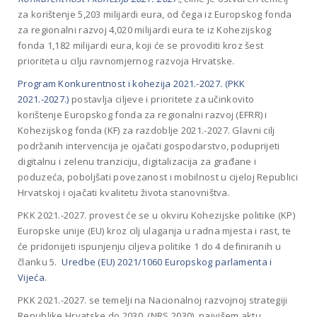
za korištenje 5,203 milijardi eura, od čega iz Europskog fonda
za regionalni razvoj 4,020 milijardi eura te iz Kohezijskog
fonda 1,182 milijardi eura, koji će se provoditi kroz šest
prioriteta u cilju ravnomjernog razvoja Hrvatske.
Program Konkurentnost i kohezija 2021.-2027. (PKK
2021.-2027.)
postavlja ciljeve i prioritete za učinkovito
korištenje Europskog fonda za regionalni razvoj (EFRR) i
Kohezijskog fonda (KF) za razdoblje 2021.-2027. Glavni cilj
podržanih intervencija je ojačati gospodarstvo, poduprijeti
digitalnu i zelenu tranziciju, digitalizacija za građane i
poduzeća, poboljšati povezanost i mobilnost u cijeloj Republici
Hrvatskoj i ojačati kvalitetu života stanovništva.
PKK 2021.-2027. provest će se u okviru Kohezijske politike (KP)
Europske unije (EU) kroz cilj ulaganja u radna mjesta i rast, te
će pridonijeti ispunjenju ciljeva politike 1 do 4 definiranih u
članku 5.
Uredbe (EU) 2021/1060 Europskog parlamenta i
Vijeća
.
PKK 2021.-2027. se temelji na Nacionalnoj razvojnoj strategiji
Republike Hrvatske do 2030. (NRS 2030), najvišem aktu