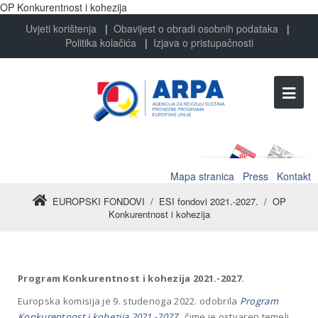
OP Konkurentnost i kohezija
Uvjeti korištenja
|
Obavijest o obradi osobnih podataka
|
Politika kolačića
|
Izjava o pristupačnosti
Mapa stranica
Press
Kontakt
EUROPSKI FONDOVI
/
ESI fondovi 2021.-2027.
/
OP
Konkurentnost i kohezija
Program Konkurentnost i kohezija 2021.-2027.
Europska komisija je 9. studenoga 2022. odobrila
Program
Konkurentnost i kohezija 2021.-2027.
, čime je ostvaren temelj